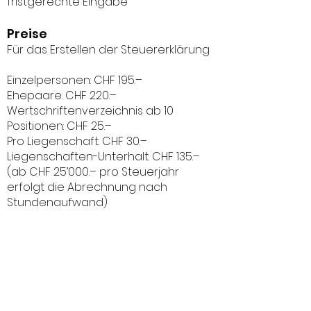
fristgerechte Eingabe
P
reise
Für das Erstellen der Steuererklärung
Einzelpersonen: CHF 195.–
Ehepaare: CHF 220.–
Wertschriftenverzeichnis ab 10
Positionen: CHF 25.–
Pro Liegenschaft: CHF 30.–
Liegenschaften-Unterhalt: CHF 135.–
(ab CHF 25’000.– pro Steuerjahr
erfolgt die Abrechnung nach
Stundenaufwand)
Versandkosten: CHF 5.– bis 10.–
Expressbearbeitung: CHF 100.–
(innerhalb von 10 Arbeitstagen und
Eingang ab 1. November)
Todesfall-Steuererklärung (Pauschal):
CHF 300.–
Bearbeitung Einsprache: CHF 135.–